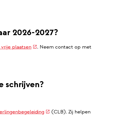
jaar 2026-2027?
(externe
vrije plaatsen
. Neem contact op met
link)
e schrijven?
(externe
rlingenbegeleiding
(CLB). Zij helpen
link)