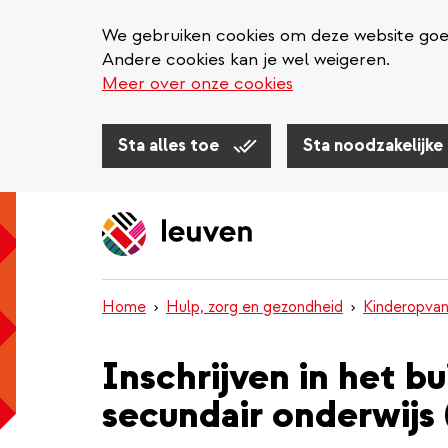
We gebruiken cookies om deze website goed 
Andere cookies kan je wel weigeren.
Meer over onze cookies
Sta alles toe
Sta noodzakelijke
Overslaan
en
naar
de
inhoud
Home
Hulp, zorg en gezondheid
Kinderopvan
gaan
Inschrijven in het 
secundair onderwijs