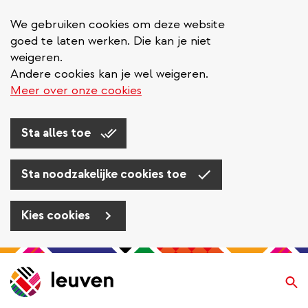
We gebruiken cookies om deze website
goed te laten werken. Die kan je niet
weigeren.
Andere cookies kan je wel weigeren.
Meer over onze cookies
Sta alles toe
Sta noodzakelijke cookies toe
Kies cookies
Overslaan
en
Zo
naar
de