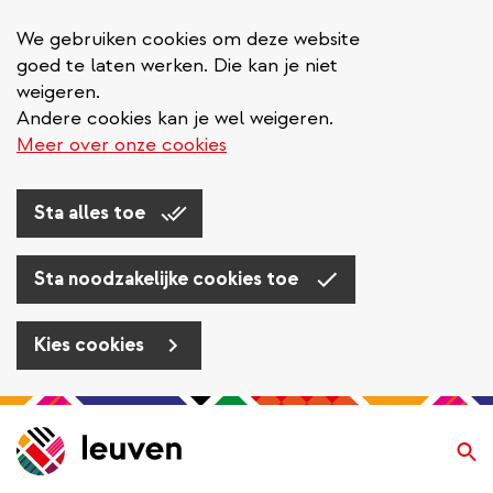
We gebruiken cookies om deze website
goed te laten werken. Die kan je niet
weigeren.
Andere cookies kan je wel weigeren.
Meer over onze cookies
Sta alles toe
Sta noodzakelijke cookies toe
Kies cookies
Overslaan
en
Zo
naar
de