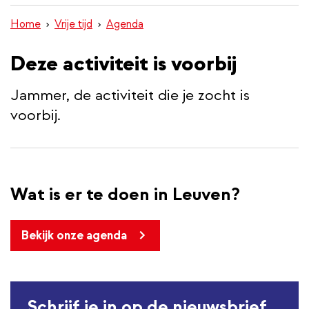
inhoud
Home
Vrije tijd
Agenda
gaan
Deze activiteit is voorbij
Jammer, de activiteit die je zocht is
voorbij.
Wat is er te doen in Leuven?
Bekijk onze agenda
Schrijf je in op de nieuwsbrief