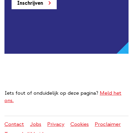
Inschrijven
Iets fout of onduidelijk op deze pagina?
Meld het
ons.
Contact
Jobs
Privacy
Cookies
Proclaimer
Juridisch