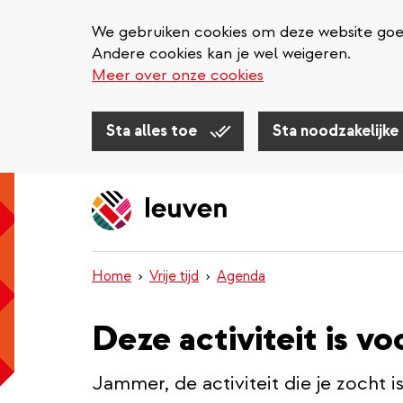
We gebruiken cookies om deze website goed 
Andere cookies kan je wel weigeren.
Meer over onze cookies
Sta alles toe
Sta noodzakelijke
Overslaan
en
naar
de
inhoud
Home
Vrije tijd
Agenda
gaan
Deze activiteit is vo
Jammer, de activiteit die je zocht i