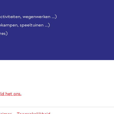
iviteiten, wegenwerken ...)
ekampen, speeltuinen ...)
res)
ld het ons.