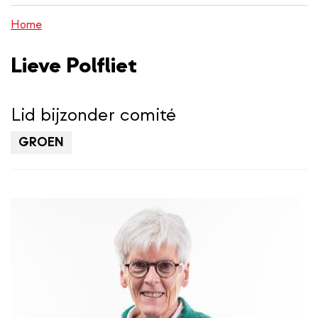
inhoud
Home
gaan
Lieve Polfliet
Lid bijzonder comité
GROEN