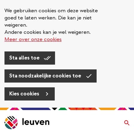
We gebruiken cookies om deze website
goed te laten werken. Die kan je niet
weigeren.
Andere cookies kan je wel weigeren.
Meer over onze cookies
Sta alles toe
Sta noodzakelijke cookies toe
Kies cookies
Overslaan
en
Zo
naar
de