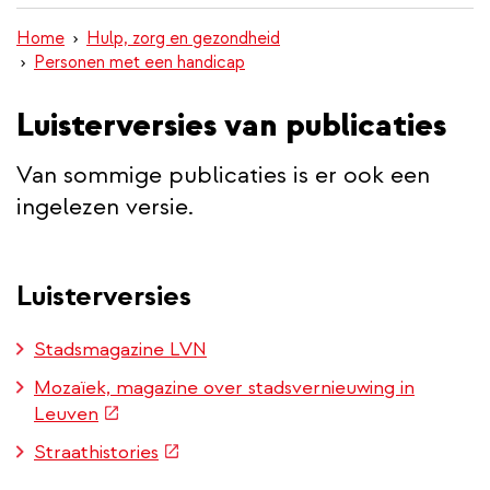
inhoud
Home
Hulp, zorg en gezondheid
gaan
Personen met een handicap
Luisterversies van publicaties
Van sommige publicaties is er ook een
ingelezen versie.
Luisterversies
Stadsmagazine LVN
Mozaïek, magazine over stadsvernieuwing in
(externe
Leuven
link)
(externe
Straathistories
link)