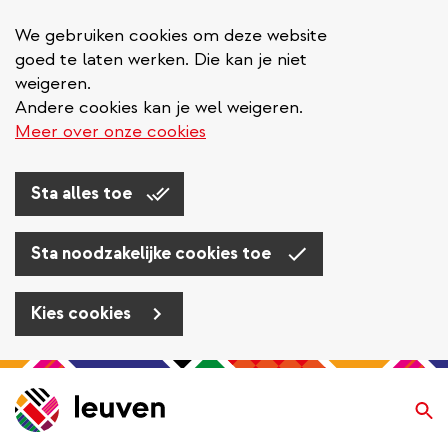
We gebruiken cookies om deze website
goed te laten werken. Die kan je niet
weigeren.
Andere cookies kan je wel weigeren.
Meer over onze cookies
Sta alles toe
Sta noodzakelijke cookies toe
Kies cookies
Overslaan
en
Zo
naar
de