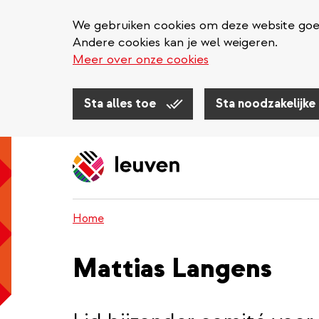
We gebruiken cookies om deze website goed 
Andere cookies kan je wel weigeren.
Meer over onze cookies
Sta alles toe
Sta noodzakelijke
Overslaan
en
naar
de
inhoud
Home
gaan
Mattias Langens