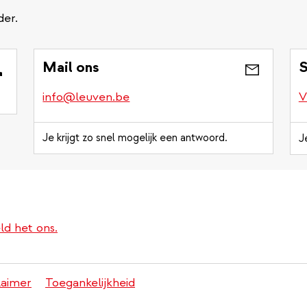
der.
Mail ons
S
info@leuven.be
V
Je krijgt zo snel mogelijk een antwoord.
J
ld het ons.
laimer
Toegankelijkheid