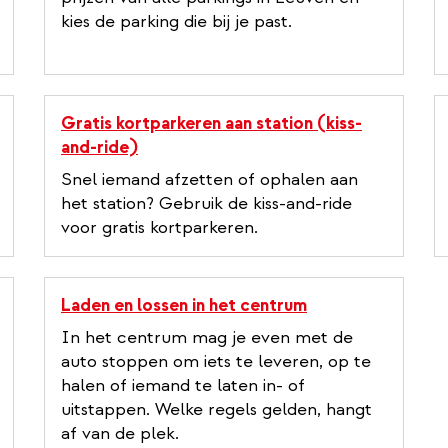
e
kies de parking die bij je past.
r
n
a
l
Gratis kortparkeren aan station (kiss-
l
and-ride)
i
Snel iemand afzetten of ophalen aan
n
het station? Gebruik de kiss-and-ride
k
voor gratis kortparkeren.
Laden en lossen in het centrum
In het centrum mag je even met de
auto stoppen om iets te leveren, op te
halen of iemand te laten in- of
uitstappen. Welke regels gelden, hangt
af van de plek.