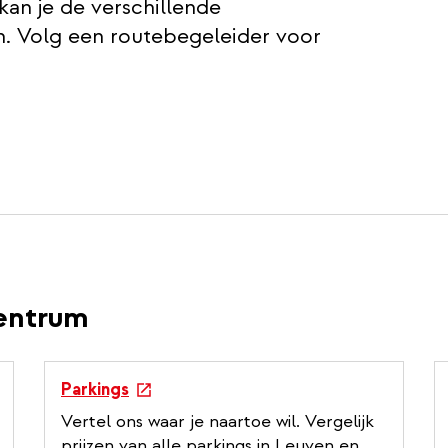
kan je de verschillende
n. Volg een routebegeleider voor
centrum
e
Parkings
x
Vertel ons waar je naartoe wil. Vergelijk
t
prijzen van alle parkings in Leuven en