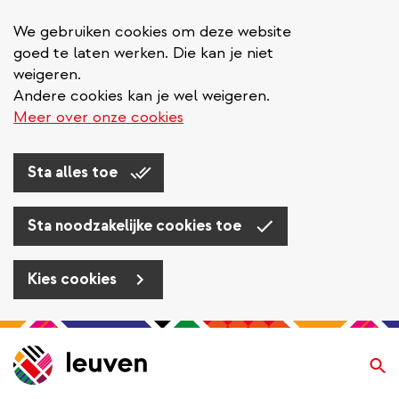
We gebruiken cookies om deze website
goed te laten werken. Die kan je niet
weigeren.
Andere cookies kan je wel weigeren.
Meer over onze cookies
Sta alles toe
Sta noodzakelijke cookies toe
Kies cookies
Overslaan
en
Zo
naar
de