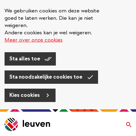
We gebruiken cookies om deze website
goed te laten werken. Die kan je niet
weigeren.
Andere cookies kan je wel weigeren.
Meer over onze cookies
Sta alles toe
Sta noodzakelijke cookies toe
Kies cookies
Overslaan
en
Zo
naar
de