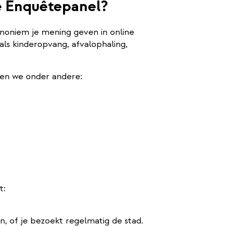
e Enquêtepanel?
 anoniem je mening geven in online
ls kinderopvang, afvalophaling,
len we onder andere:
t:
n, of je bezoekt regelmatig de stad.