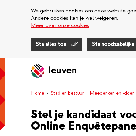
We gebruiken cookies om deze website goed 
Andere cookies kan je wel weigeren.
Meer over onze cookies
Sta alles toe
Sta noodzakelijke
Overslaan
en
naar
de
inhoud
Home
Stad en bestuur
Meedenken en -doen
gaan
Stel je kandidaat vo
Online Enquêtepane