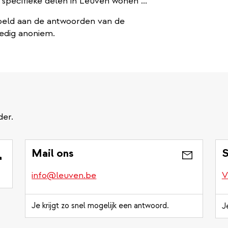
specifieke delen in Leuven wonen ...
eld aan de antwoorden van de
lledig anoniem.
der.
Mail ons
S
info@leuven.be
V
Je krijgt zo snel mogelijk een antwoord.
J