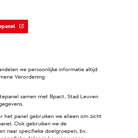
(externe
epanel
link)
delen we persoonlijke informatie altijd
emene Verordening
tepanel samen met Bpact. Stad Leuven
gegevens.
r het panel gebruiken we alleen om zicht
 panel. Ook gebruiken we de
en naar specifieke doelgroepen, bv.