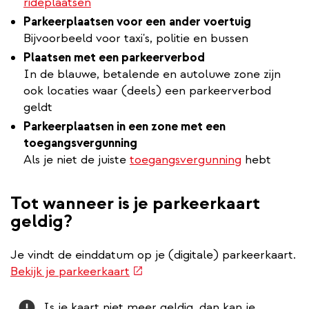
rideplaatsen
Parkeerplaatsen voor een
ander voertuig
Bijvoorbeeld voor taxi's, politie en bussen
Plaatsen met een parkeerverbod
In de blauwe, betalende en autoluwe zone zijn
ook locaties waar (deels) een parkeerverbod
geldt
Parkeerplaatsen in een zone met een
toegangsvergunning
Als je niet de juiste
toegangsvergunning
hebt
Tot wanneer is je parkeerkaart
geldig?
Je vindt de einddatum op je (digitale) parkeerkaart.
(externe
Bekijk je parkeerkaart
link)
Attention
Is je kaart niet meer geldig, dan kan je