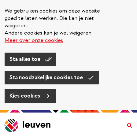
We gebruiken cookies om deze website
goed te laten werken. Die kan je niet
weigeren.
Andere cookies kan je wel weigeren.
Meer over onze cookies
Sta alles toe
Sta noodzakelijke cookies toe
Kies cookies
Overslaan
en
Zo
naar
de