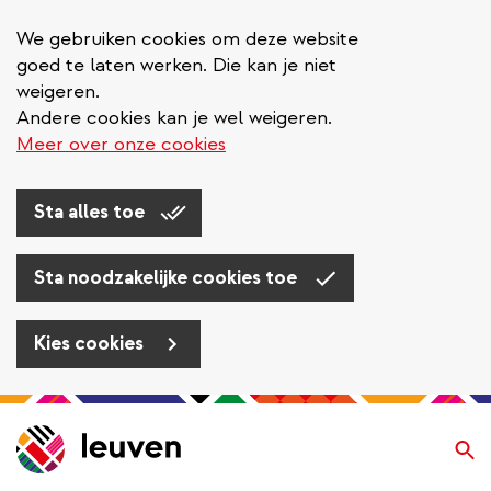
We gebruiken cookies om deze website
goed te laten werken. Die kan je niet
weigeren.
Andere cookies kan je wel weigeren.
Meer over onze cookies
Sta alles toe
Sta noodzakelijke cookies toe
Kies cookies
Overslaan
en
Zo
naar
de