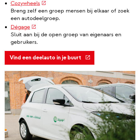
(externe
Cozywheels
link)
Breng zelf een groep mensen bij elkaar of zoek
een autodeelgroep.
(externe
Dégage
link)
Sluit aan bij de open groep van eigenaars en
gebruikers.
(externe
Vind een deelauto in je buurt
link)