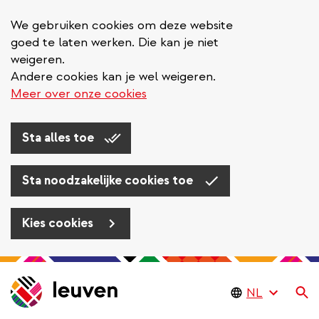
We gebruiken cookies om deze website
goed te laten werken. Die kan je niet
weigeren.
Andere cookies kan je wel weigeren.
Meer over onze cookies
Sta alles toe
Sta noodzakelijke cookies toe
Kies cookies
Overslaan
en
Zo
naar
de