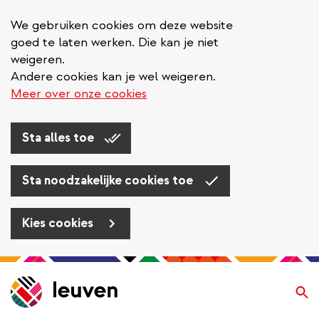
We gebruiken cookies om deze website
goed te laten werken. Die kan je niet
weigeren.
Andere cookies kan je wel weigeren.
Meer over onze cookies
Sta alles toe
Sta noodzakelijke cookies toe
Kies cookies
Overslaan
en
Zo
naar
de