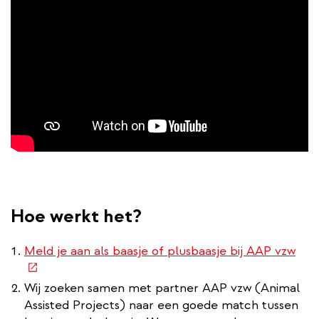
Hoe werkt het?
(ex
Meld je aan als baasje of plusbaasje bij AAP vzw
link
Wij zoeken samen met partner AAP vzw (Animal
Assisted Projects) naar een goede match tussen