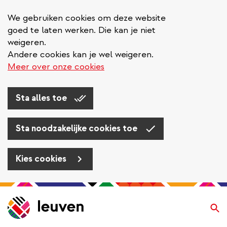
We gebruiken cookies om deze website
goed te laten werken. Die kan je niet
weigeren.
Andere cookies kan je wel weigeren.
Meer over onze cookies
Sta alles toe
Sta noodzakelijke cookies toe
Kies cookies
Overslaan
en
Zo
naar
de