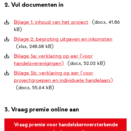
2. Vul documenten in
Downloads
Bijlage 1: inhoud van het project
(docx, 41.86
kB)
Bijlage 2: begroting uitgaven en inkomsten
(xlsx, 248.68 kB)
Bijlage 3a: verklaring op eer (voor
handelsverenigingen)
(docx, 52.02 kB)
Bijlage 3b: verklaring op eer (voor
projectgroepen en individuele handelaars)
(docx, 55.64 kB)
3. Vraag premie online aan
Vraag premie voor handelskernversterkende