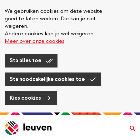
We gebruiken cookies om deze website
goed te laten werken. Die kan je niet
weigeren.
Andere cookies kan je wel weigeren.
Meer over onze cookies
Sta alles toe
Sta noodzakelijke cookies toe
Kies cookies
Overslaan
en
Zo
naar
de