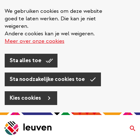
We gebruiken cookies om deze website
goed te laten werken. Die kan je niet
weigeren.
Andere cookies kan je wel weigeren.
Meer over onze cookies
Sta alles toe
Sta noodzakelijke cookies toe
Kies cookies
Overslaan
en
Zo
naar
de