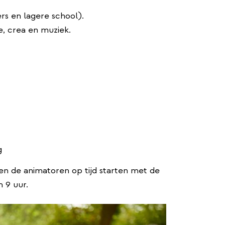
rs en lagere school).
ie, crea en muziek.
g
en de animatoren op tijd starten met de
m 9 uur.