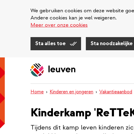
We gebruiken cookies om deze website goed 
Andere cookies kan je wel weigeren.
Meer over onze cookies
Sta alles toe
Sta noodzakelijke
Overslaan
en
naar
de
inhoud
Home
Kinderen en jongeren
Vakantieaanbod
gaan
Kinderkamp 'ReTTe
Tijdens dit kamp leven kinderen zi