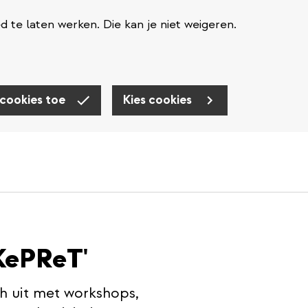
te laten werken. Die kan je niet weigeren.
 cookies toe
Kies cookies
KePReT'
ch uit met workshops,