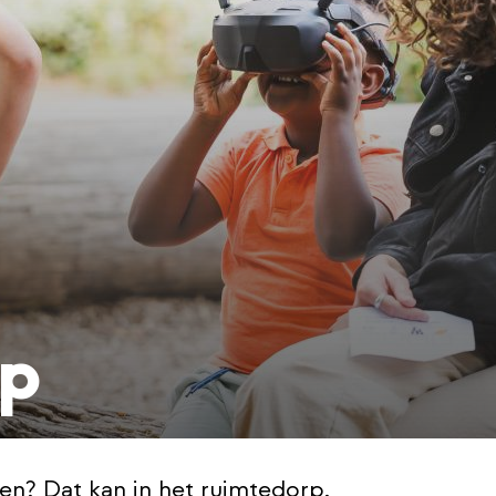
rp
len? Dat kan in het ruimtedorp.