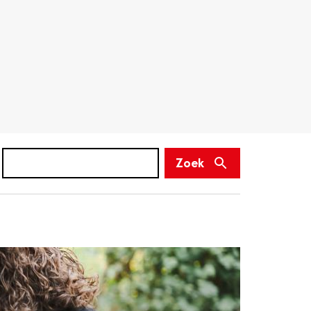
Zoek
(niet
Zoek
verplicht)