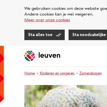
We gebruiken cookies om deze website goed 
Andere cookies kan je wel weigeren.
Meer over onze cookies
Sta alles toe
Sta noodzakelijke
Overslaan
en
naar
de
inhoud
Home
Kinderen en jongeren
Zomerdorpen
gaan