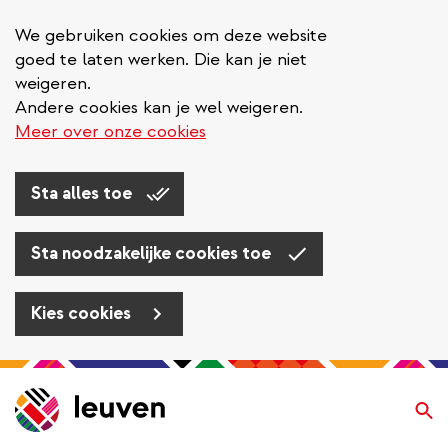
We gebruiken cookies om deze website
goed te laten werken. Die kan je niet
weigeren.
Andere cookies kan je wel weigeren.
Meer over onze cookies
Sta alles toe
Sta noodzakelijke cookies toe
Kies cookies
Overslaan
en
Zo
naar
de