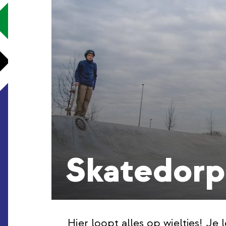
Skatedorp
Hier loopt alles op wieltjes! Je 