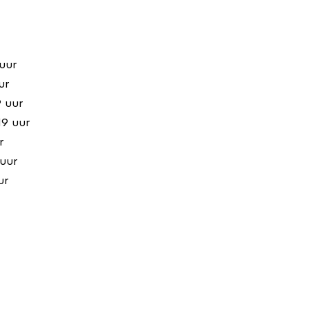
 uur
ur
9 uur
19 uur
r
 uur
ur