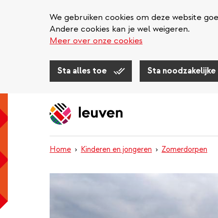
We gebruiken cookies om deze website goed 
Andere cookies kan je wel weigeren.
Meer over onze cookies
Sta alles toe
Sta noodzakelijke
Overslaan
en
naar
de
inhoud
Home
Kinderen en jongeren
Zomerdorpen
gaan