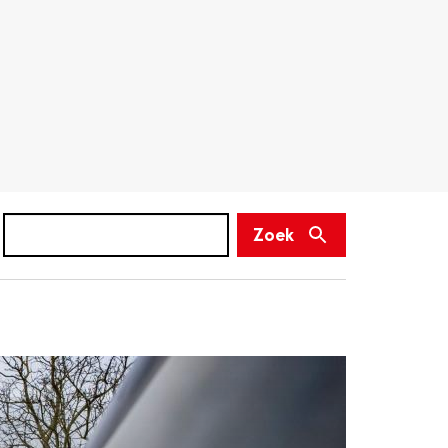
Zoek
(niet
Zoek
verplicht)