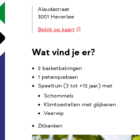
Alaudastraat
3001 Heverlee
Routebeschrijving
(externe
Bekijk op kaart
link
link)
Wat vind je er?
2 basketbalringen
1 petanquebaan
Speeltuin (3 tot +12 jaar) met
Schommels
Klimtoestellen met glijbanen
Veerwip
Zitbanken