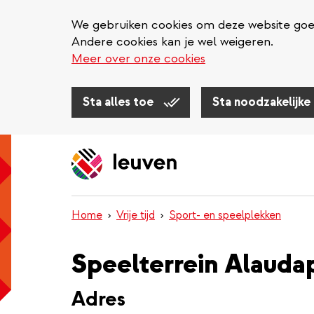
We gebruiken cookies om deze website goed 
Andere cookies kan je wel weigeren.
Meer over onze cookies
Sta alles toe
Sta noodzakelijke
Overslaan
en
naar
de
inhoud
Home
Vrije tijd
Sport- en speelplekken
gaan
Speelterrein Alauda
Adres