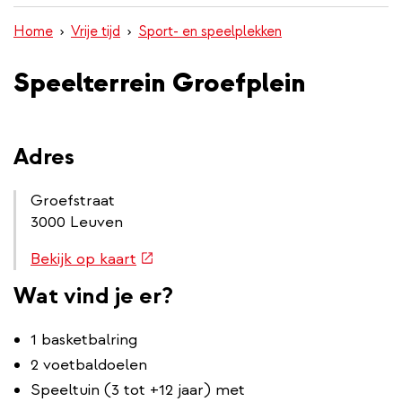
inhoud
Home
Vrije tijd
Sport- en speelplekken
gaan
Speelterrein Groefplein
Adres
Groefstraat
3000 Leuven
Routebeschrijving
(externe
Bekijk op kaart
link
link)
Wat vind je er?
1 basketbalring
2 voetbaldoelen
Speeltuin (3 tot +12 jaar) met