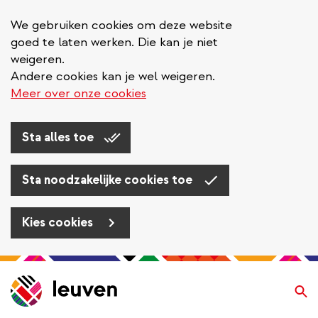
We gebruiken cookies om deze website
goed te laten werken. Die kan je niet
weigeren.
Andere cookies kan je wel weigeren.
Meer over onze cookies
Sta alles toe
Sta noodzakelijke cookies toe
Kies cookies
Overslaan
en
Zo
naar
de