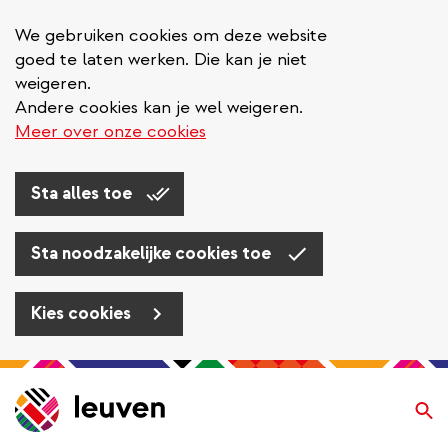
We gebruiken cookies om deze website
goed te laten werken. Die kan je niet
weigeren.
Andere cookies kan je wel weigeren.
Meer over onze cookies
Sta alles toe
Sta noodzakelijke cookies toe
Kies cookies
Overslaan
en
Zo
naar
de