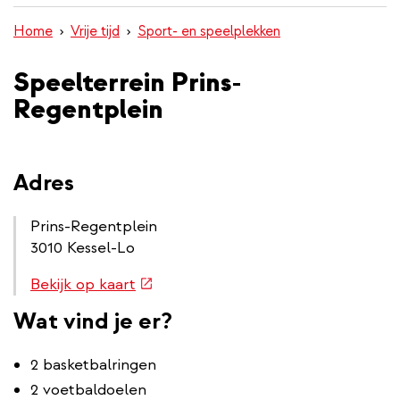
inhoud
Home
Vrije tijd
Sport- en speelplekken
gaan
Speelterrein Prins-
Regentplein
Adres
Prins-Regentplein
3010 Kessel-Lo
Routebeschrijving
(externe
Bekijk op kaart
link
link)
Wat vind je er?
2 basketbalringen
2 voetbaldoelen