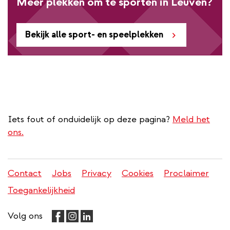
Meer plekken om te sporten in Leuven?
Bekijk alle sport- en speelplekken
Iets fout of onduidelijk op deze pagina?
Meld het
ons.
Contact
Jobs
Privacy
Cookies
Proclaimer
Juridisch
Toegankelijkheid
menu
Volg ons