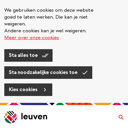
We gebruiken cookies om deze website
goed te laten werken. Die kan je niet
weigeren.
Andere cookies kan je wel weigeren.
Meer over onze cookies
Sta alles toe
Sta noodzakelijke cookies toe
Kies cookies
Overslaan
en
Zo
naar
de