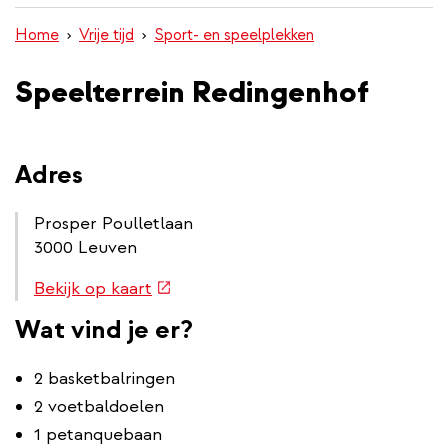
inhoud
Home
Vrije tijd
Sport- en speelplekken
gaan
Speelterrein Redingenhof
Adres
Prosper Poulletlaan
3000 Leuven
Routebeschrijving
(externe
Bekijk op kaart
link
link)
Wat vind je er?
2 basketbalringen
2 voetbaldoelen
1 petanquebaan