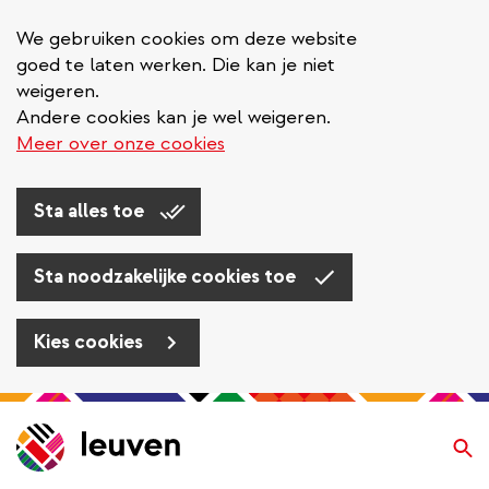
We gebruiken cookies om deze website
goed te laten werken. Die kan je niet
weigeren.
Andere cookies kan je wel weigeren.
Meer over onze cookies
Sta alles toe
Sta noodzakelijke cookies toe
Kies cookies
Overslaan
en
Zo
naar
de