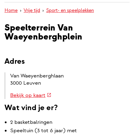
inhoud
Home
Vrije tijd
Sport- en speelplekken
gaan
Speelterrein Van
Waeyenberghplein
Adres
Van Waeyenberghlaan
3000 Leuven
Routebeschrijving
(externe
Bekijk op kaart
link
link)
Wat vind je er?
2 basketbalringen
Speeltuin (3 tot 6 jaar) met