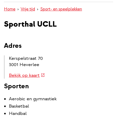
inhoud
Home
Vrije tijd
Sport- en speelplekken
gaan
Sporthal UCLL
Adres
Kerspelstraat 70
3001 Heverlee
Routebeschrijving
(externe
Bekijk op kaart
link
link)
Sporten
Aerobic en gymnastiek
Basketbal
Handbal