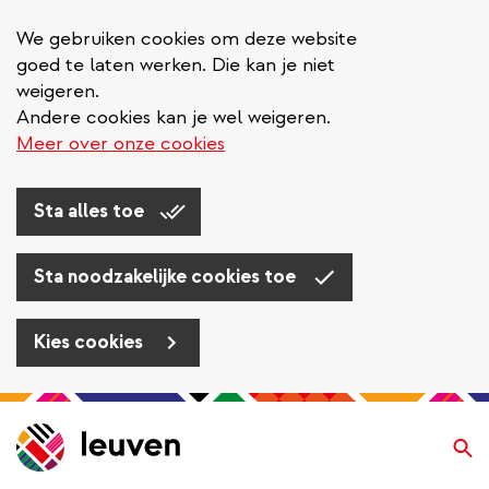
We gebruiken cookies om deze website
goed te laten werken. Die kan je niet
weigeren.
Andere cookies kan je wel weigeren.
Meer over onze cookies
Sta alles toe
Sta noodzakelijke cookies toe
Kies cookies
Overslaan
en
Zo
naar
de