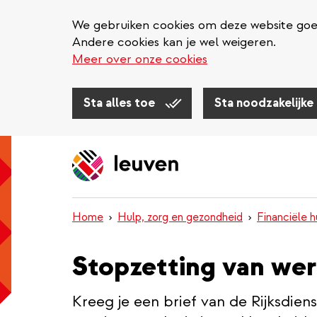
We gebruiken cookies om deze website goed 
Andere cookies kan je wel weigeren.
Meer over onze cookies
Sta alles toe
Sta noodzakelijke
Overslaan
en
naar
de
inhoud
Home
Hulp, zorg en gezondheid
Financiële h
gaan
Stopzetting van wer
Kreeg je een brief van de Rijksdie