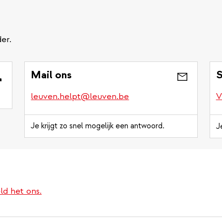
er.
Mail ons
S
leuven.helpt@leuven.be
V
Je krijgt zo snel mogelijk een antwoord.
J
ld het ons.