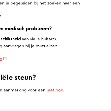
nen je begeleiden bij het zoeken naar een
n.
een medisch probleem?
eschiktheid
aan via je huisarts.
g aanvragen bij je mutualiteit
(externe
e
.
link)
iële steun?
 in aanmerking voor een
leefloon
.