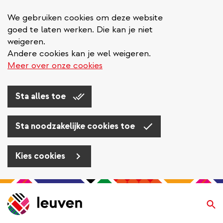
We gebruiken cookies om deze website
goed te laten werken. Die kan je niet
weigeren.
Andere cookies kan je wel weigeren.
Meer over onze cookies
Sta alles toe
Sta noodzakelijke cookies toe
Kies cookies
Overslaan
en
Zo
naar
de