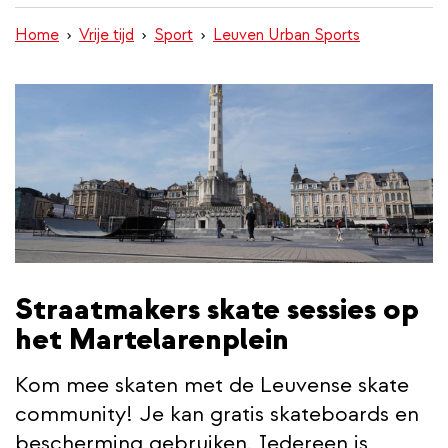
inhoud
Home
Vrije tijd
Sport
Leuven Urban Sports
gaan
Straatmakers skate sessies op
het Martelarenplein
Kom mee skaten met de Leuvense skate
community! Je kan gratis skateboards en
bescherming gebruiken. Iedereen is