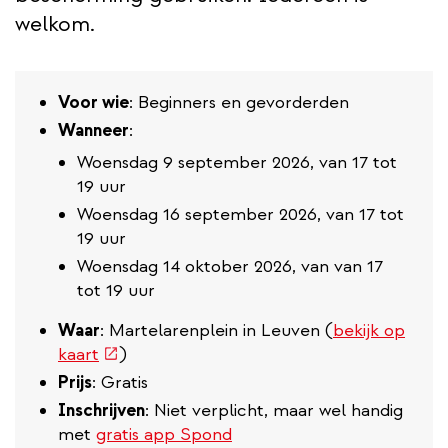
welkom.
Voor wie
: Beginners en gevorderden
Wanneer
:
Woensdag 9 september 2026, van 17 tot
19 uur
Woensdag 16 september 2026, van 17 tot
19 uur
Woensdag 14 oktober 2026, van van 17
tot 19 uur
Waar
: Martelarenplein in Leuven (
bekijk op
(externe
kaart
)
link)
Prijs
: Gratis
Inschrijven
: Niet verplicht, maar wel handig
met
gratis app Spond