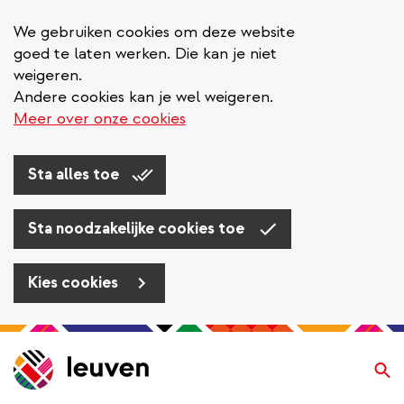
We gebruiken cookies om deze website
goed te laten werken. Die kan je niet
weigeren.
Andere cookies kan je wel weigeren.
Meer over onze cookies
Sta alles toe
Sta noodzakelijke cookies toe
Kies cookies
Overslaan
en
Zo
naar
de