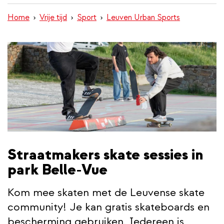
inhoud
Home
Vrije tijd
Sport
Leuven Urban Sports
gaan
Straatmakers skate sessies in
park Belle-Vue
Kom mee skaten met de Leuvense skate
community! Je kan gratis skateboards en
bescherming gebruiken. Iedereen is