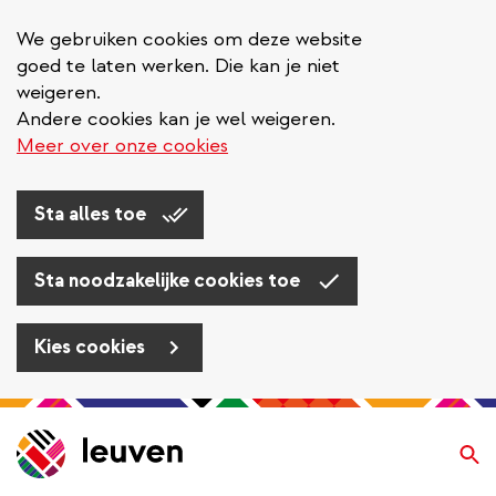
We gebruiken cookies om deze website
goed te laten werken. Die kan je niet
weigeren.
Andere cookies kan je wel weigeren.
Meer over onze cookies
Sta alles toe
Sta noodzakelijke cookies toe
Kies cookies
Overslaan
en
Zo
naar
de