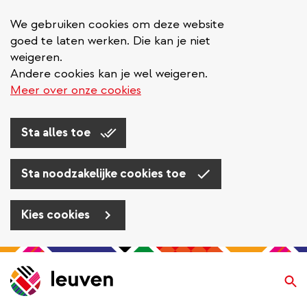
We gebruiken cookies om deze website
goed te laten werken. Die kan je niet
weigeren.
Andere cookies kan je wel weigeren.
Meer over onze cookies
Sta alles toe
Sta noodzakelijke cookies toe
Kies cookies
Overslaan
en
Zo
naar
de