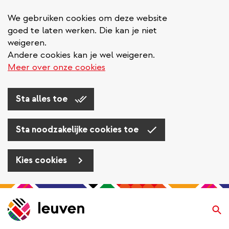
We gebruiken cookies om deze website
goed te laten werken. Die kan je niet
weigeren.
Andere cookies kan je wel weigeren.
Meer over onze cookies
Sta alles toe
Sta noodzakelijke cookies toe
Kies cookies
Overslaan
en
Zo
naar
de