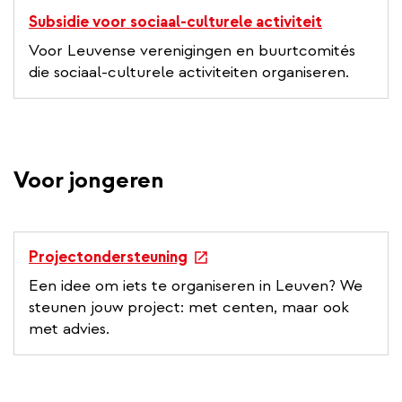
Subsidie voor sociaal-culturele activiteit
Voor Leuvense verenigingen en buurtcomités
die sociaal-culturele activiteiten organiseren.
Voor jongeren
e
Projectondersteuning
x
Een idee om iets te organiseren in Leuven? We
t
steunen jouw project: met centen, maar ook
e
met advies.
r
n
a