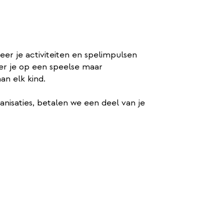
eer je activiteiten en spelimpulsen
er je op een speelse maar
an elk kind.
anisaties, betalen we een deel van je