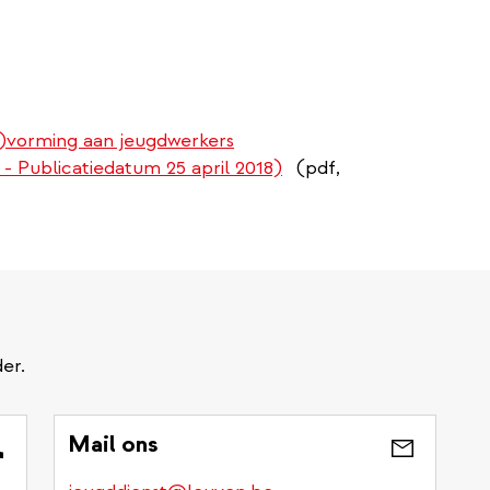
)vorming aan jeugdwerkers
 - Publicatiedatum 25 april 2018)
(pdf,
er.
Mail ons