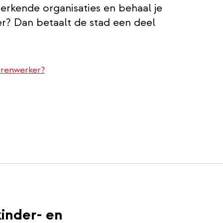
 erkende organisaties en behaal je
er? Dan betaalt de stad een deel
erenwerker?
kinder- en