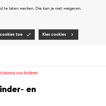
te laten werken. Die kan je niet weigeren.
 cookies toe
Kies cookies
rsteuning voor kinderen
inder- en