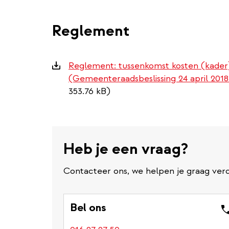
Reglement
Downloads
Reglement: tussenkomst kosten (kader
(Gemeenteraadsbeslissing 24 april 2018
353.76 kB)
Heb je een vraag?
Contacteer ons, we helpen je graag verd
Bel ons