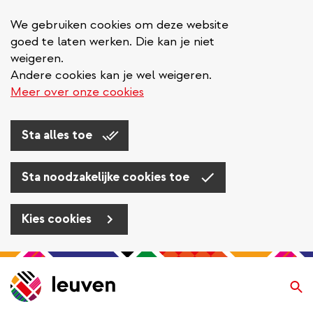
We gebruiken cookies om deze website
goed te laten werken. Die kan je niet
weigeren.
Andere cookies kan je wel weigeren.
Meer over onze cookies
Sta alles toe
Sta noodzakelijke cookies toe
Kies cookies
Overslaan
en
Zo
naar
de