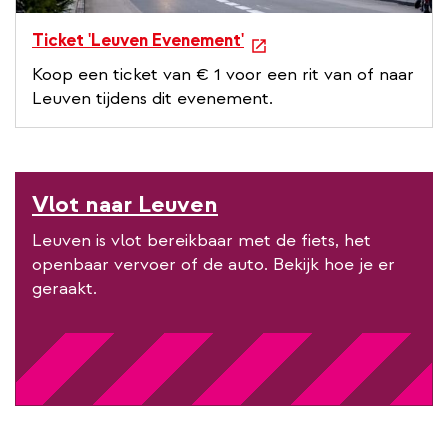
e
Ticket 'Leuven Evenement'
x
Koop een ticket van € 1 voor een rit van of naar
t
Leuven tijdens dit evenement.
e
r
n
a
Vlot naar Leuven
l
l
Leuven is vlot bereikbaar met de fiets, het
i
openbaar vervoer of de auto. Bekijk hoe je er
n
geraakt.
k