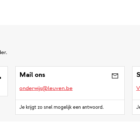
er.
Mail ons
S
onderwijs@leuven.be
V
Je krijgt zo snel mogelijk een antwoord.
J