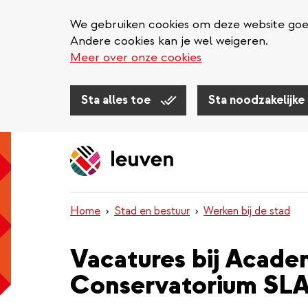
We gebruiken cookies om deze website goed 
Andere cookies kan je wel weigeren.
Meer over onze cookies
Sta alles toe
Sta noodzakelijke
Overslaan
en
naar
de
inhoud
Home
Stad en bestuur
Werken bij de stad
gaan
Vacatures bij Acad
Conservatorium SL