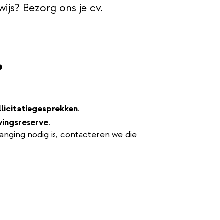
wijs? Bezorg ons je cv.
?
llicitatiegesprekken
.
vingsreserve
.
rvanging nodig is, contacteren we die