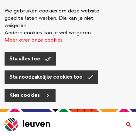
We gebruiken cookies om deze website
goed te laten werken. Die kan je niet
weigeren.
Andere cookies kan je wel weigeren.
Meer over onze cookies
Sta alles toe
Sta noodzakelijke cookies toe
Kies cookies
Overslaan
en
Zo
naar
de