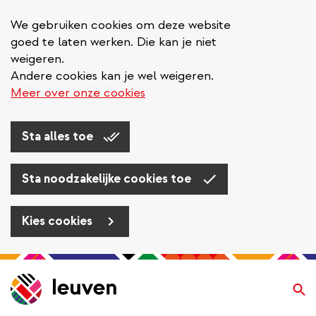
We gebruiken cookies om deze website
goed te laten werken. Die kan je niet
weigeren.
Andere cookies kan je wel weigeren.
Meer over onze cookies
Sta alles toe
Sta noodzakelijke cookies toe
Kies cookies
Overslaan
en
Zo
naar
de