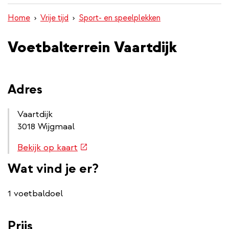
inhoud
Home
Vrije tijd
Sport- en speelplekken
gaan
Voetbalterrein Vaartdijk
Adres
Vaartdijk
3018 Wijgmaal
Routebeschrijving
(externe
Bekijk op kaart
link
link)
Wat vind je er?
1 voetbaldoel
Prijs