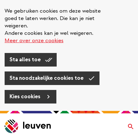
We gebruiken cookies om deze website
goed te laten werken. Die kan je niet
weigeren.
Andere cookies kan je wel weigeren.
Meer over onze cookies
Sta alles toe
Sta noodzakelijke cookies toe
Kies cookies
Overslaan
en
Zo
naar
de