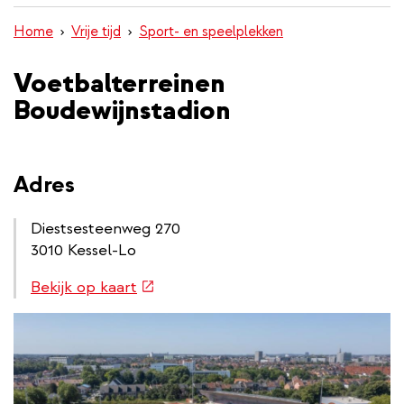
inhoud
Home
Vrije tijd
Sport- en speelplekken
gaan
Voetbalterreinen
Boudewijnstadion
Adres
Diestsesteenweg 270
3010 Kessel-Lo
Routebeschrijving
(externe
Bekijk op kaart
link
link)