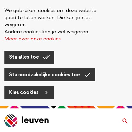
We gebruiken cookies om deze website
goed te laten werken. Die kan je niet
weigeren.
Andere cookies kan je wel weigeren.
Meer over onze cookies
Sta alles toe
Sta noodzakelijke cookies toe
Kies cookies
Overslaan
en
Zo
naar
de