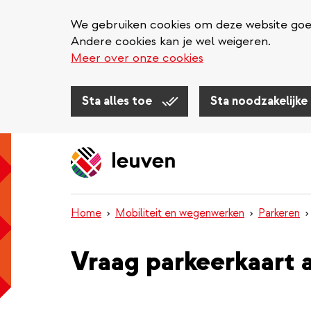
We gebruiken cookies om deze website goed 
Andere cookies kan je wel weigeren.
Meer over onze cookies
Sta alles toe
Sta noodzakelijke
Overslaan
en
naar
de
inhoud
Home
Mobiliteit en wegenwerken
Parkeren
gaan
Vraag parkeerkaart 