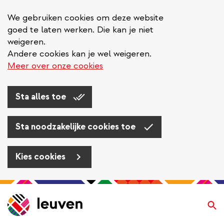
We gebruiken cookies om deze website
goed te laten werken. Die kan je niet
weigeren.
Andere cookies kan je wel weigeren.
Meer over onze cookies
Sta alles toe
Sta noodzakelijke cookies toe
Kies cookies
Overslaan
en
Zo
naar
de