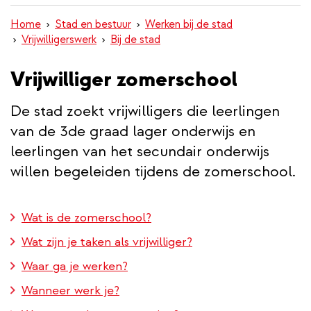
inhoud
Home
Stad en bestuur
Werken bij de stad
gaan
Vrijwilligerswerk
Bij de stad
Vrijwilliger zomerschool
De stad zoekt vrijwilligers die leerlingen
van de 3de graad lager onderwijs en
leerlingen van het secundair onderwijs
willen begeleiden tijdens de zomerschool.
Wat is de zomerschool?
Wat zijn je taken als vrijwilliger?
Waar ga je werken?
Wanneer werk je?