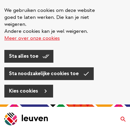
We gebruiken cookies om deze website
goed te laten werken. Die kan je niet
weigeren.
Andere cookies kan je wel weigeren.
Meer over onze cookies
Sta alles toe
Sta noodzakelijke cookies toe
Kies cookies
Overslaan
en
Zo
naar
de