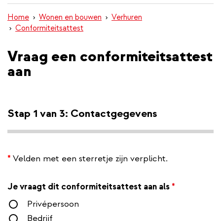
inhoud
Home
Wonen en bouwen
Verhuren
gaan
Conformiteitsattest
Vraag een conformiteitsattest
aan
Stap 1 van 3: Contactgegevens
*
Velden met een sterretje zijn verplicht.
Je vraagt dit conformiteitsattest aan als
*
Privépersoon
Bedrijf