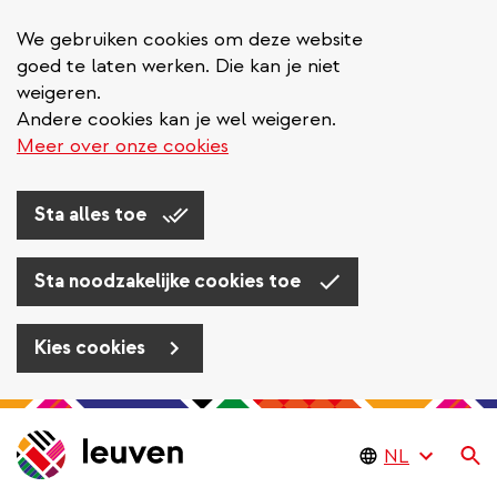
We gebruiken cookies om deze website
goed te laten werken. Die kan je niet
weigeren.
Andere cookies kan je wel weigeren.
Meer over onze cookies
Sta alles toe
Sta noodzakelijke cookies toe
Kies cookies
Overslaan
en
Zo
naar
de