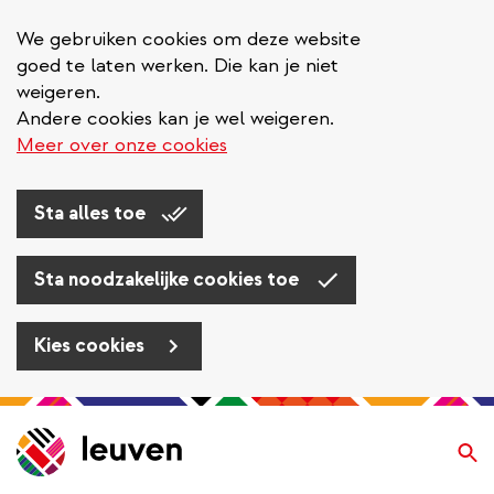
We gebruiken cookies om deze website
goed te laten werken. Die kan je niet
weigeren.
Andere cookies kan je wel weigeren.
Meer over onze cookies
Sta alles toe
Sta noodzakelijke cookies toe
Kies cookies
Overslaan
en
Zo
naar
de