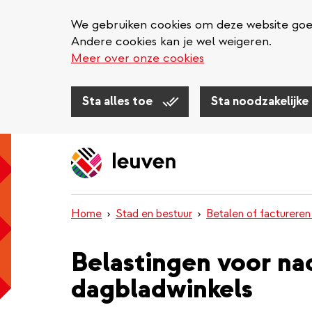
We gebruiken cookies om deze website goed 
Andere cookies kan je wel weigeren.
Meer over onze cookies
Sta alles toe
Sta noodzakelijke
Overslaan
en
naar
de
inhoud
Home
Stad en bestuur
Betalen of factureren
gaan
Belastingen voor na
dagbladwinkels