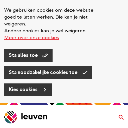
We gebruiken cookies om deze website
goed te laten werken. Die kan je niet
weigeren.
Andere cookies kan je wel weigeren.
Meer over onze cookies
Sta alles toe
Sta noodzakelijke cookies toe
Kies cookies
Overslaan
en
Zo
naar
de