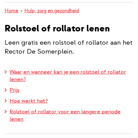
inhoud
Home
Hulp, zorg en gezondheid
gaan
Rolstoel of rollator lenen
Leen gratis een rolstoel of rollator aan het
Rector De Somerplein.
Waar en wanneer kan je een rolstoel of rollator
lenen?
Prijs
Hoe werkt het?
Rolstoel of rollator voor een langere periode
lenen