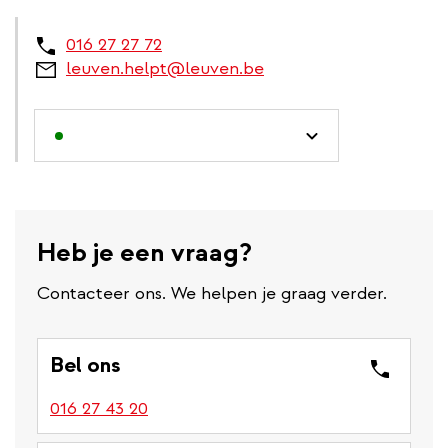
016 27 27 72
leuven.helpt@leuven.be
Heb je een vraag?
Contacteer ons. We helpen je graag verder.
Bel ons
016 27 43 20