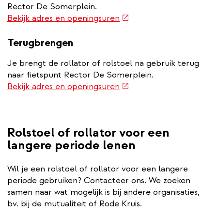
Rector De Somerplein.
(externe
Bekijk adres en openingsuren
link)
Terugbrengen
Je brengt de rollator of rolstoel na gebruik terug
naar fietspunt Rector De Somerplein.
(externe
Bekijk adres en openingsuren
link)
Rolstoel of rollator voor een
langere periode lenen
Wil je een rolstoel of rollator voor een langere
periode gebruiken? Contacteer ons. We zoeken
samen naar wat mogelijk is bij andere organisaties,
bv. bij de mutualiteit of Rode Kruis.