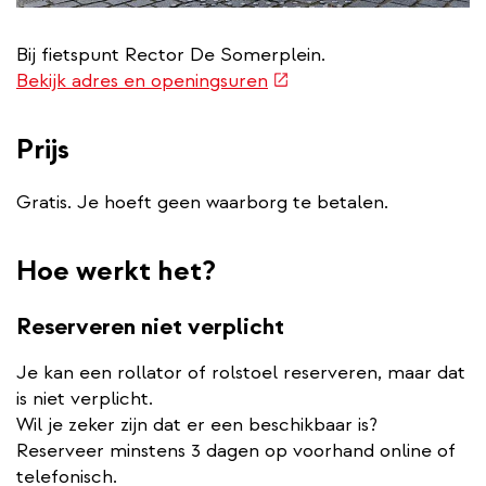
Bij fietspunt Rector De Somerplein.
(externe
Bekijk adres en openingsuren
link)
Prijs
Gratis. Je hoeft geen waarborg te betalen.
Hoe werkt het?
Reserveren niet verplicht
Je kan een rollator of rolstoel reserveren, maar dat
is niet verplicht.
Wil je zeker zijn dat er een beschikbaar is?
Reserveer minstens 3 dagen op voorhand online of
telefonisch.