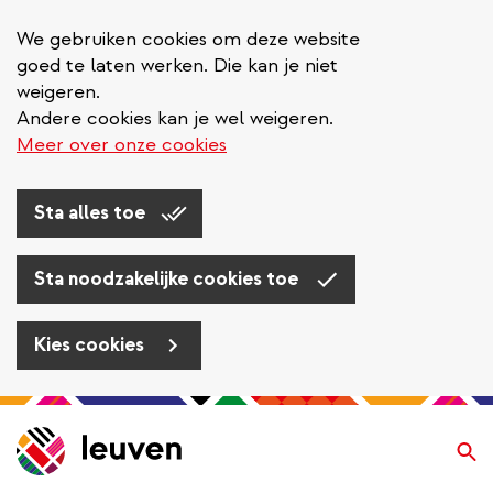
We gebruiken cookies om deze website
goed te laten werken. Die kan je niet
weigeren.
Andere cookies kan je wel weigeren.
Meer over onze cookies
Sta alles toe
Sta noodzakelijke cookies toe
Kies cookies
Overslaan
en
Zo
naar
de